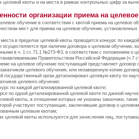
ах целевой квоты и на места в рамках контрольных цифр за выч
енности организации приема на целевое
ое обучение в соответствии с квотой приема на целевое обу
ичеством мест для приема на целевое обучение, установленны
та в пределах целевой квоты проводится конкурс по каждой
уществляется при наличии договора о целевом обучении, за
нными в ч. 1 ст. 71.1 №273-ФЗ, в соответствии с положением о 
станавливаемыми Правительством Российской Федерации (ч.7 ст
 на целевое обучение поступающий представляет договор о ц
 заказчиком целевого обучения, или незаверенную копию договор
сударственный орган детализировал целевую квоту по научн
азчиков целевого обучения:
урс по каждой детализированной целевой квоте;
урсе по одной детализированной целевой квоте по данной научн
елевой квоты, в отношении которых не указаны заказчики, таки
которой участвуют поступающие, заключившие договор о целевом
рованным целевым квотам;
ах целевой квоты используются для зачисления лиц, поступающ