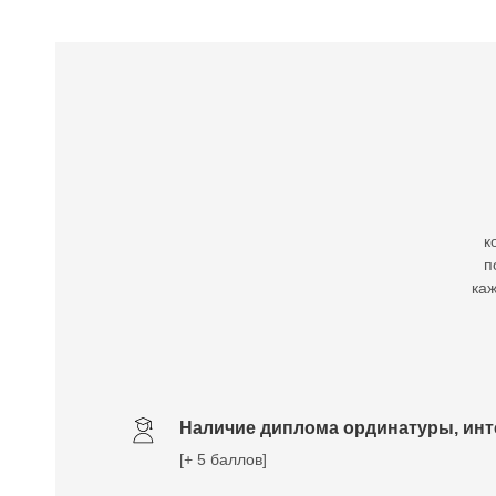
к
п
каж
Наличие диплома ординатуры, ин
[+ 5 баллов]