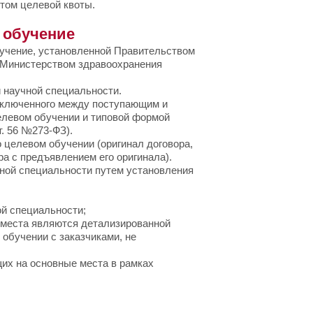
етом целевой квоты.
 обучение
чение, установленной Правительством
х Министерством здравоохранения
 научной специальности.
ключенного между поступающим и
целевом обучении и типовой формой
. 56 №273-ФЗ).
елевом обучении (оригинал договора,
а с предъявлением его оригинала).
ой специальности путем установления
ой специальности;
е места являются детализированной
 обучении с заказчиками, не
их на основные места в рамках