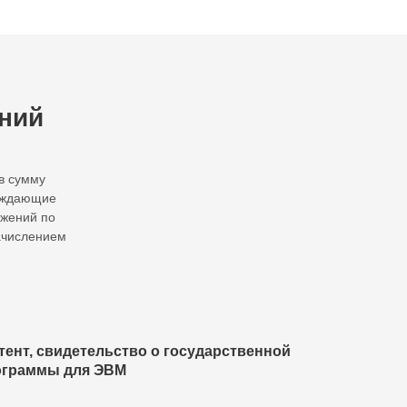
ний
в сумму
ерждающие
ижений по
начислением
тент, свидетельство о государственной
ограммы для ЭВМ