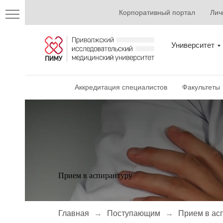
Корпоративный портал
Лич
13-
Университет
уру
о
Аккредитация специалистов
Факультеты
Прием в аспирантуру
Главная
→
Поступающим
→
Прием в ас