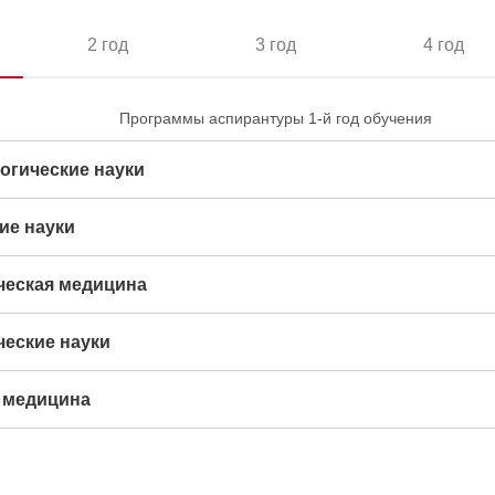
2 год
3 год
4 год
Программы аспирантуры 1-й год обучения
огические науки
ие науки
ческая медицина
ческие науки
я медицина