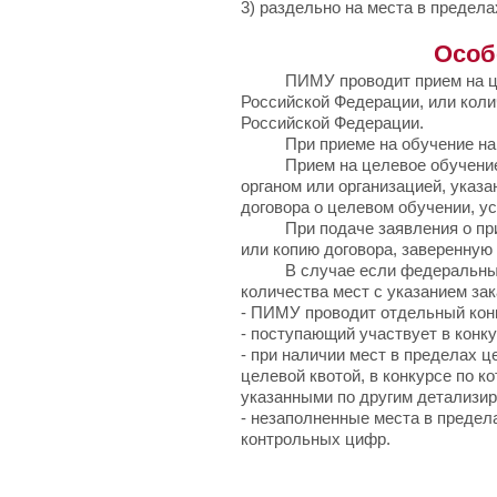
3) раздельно на места в предел
Особ
ПИМУ проводит прием на целев
Российской Федерации, или кол
Российской Федерации.
При приеме на обучение на мес
Прием на целевое обучение ос
органом или организацией, указа
договора о целевом обучении, у
При подаче заявления о приеме
или копию договора, заверенную
В случае если федеральный го
количества мест с указанием зак
- ПИМУ проводит отдельный конк
- поступающий участвует в конк
- при наличии мест в пределах ц
целевой квотой, в конкурсе по 
указанными по другим детализи
- незаполненные места в предел
контрольных цифр.