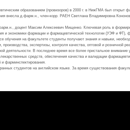
втическим образованием (провизоров) в 2000 г. в НижГМА был открыт ф
ия внесла д.фарм.н., член-корр. РАЕН Светлана Владимировна Кононов
.фарм.н., доцент Максим Алексеевич Мищенко. Ключевая роль в формир
я и экономики фармации и фармацевтической технологии (УЭФ и ФТ), ф
ссе обучения на факультете студенты получают знания и навыки, необ
, производства, экспертизы, контроля качества, оптовой и розничной р
ной деятельности. В последнее время все более пристальное внимание 
екарственных средств, обеспечения качества и валидации фармацевтич
й и фарминспектирования.
странных студентов на английском языке. За время существования факул