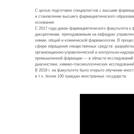
С целью подготовки специалистов с высшим фармаце
и становление высшего фармацевтического образован
основания.
С 2017 года декан фармацевтического факультета к
дисциплинам, преподаваемым на кафедрах управлени
химии, общей и клинической фармакологии. В проце
сфере обращения лекарственных средств: разработки
организационно-управленческой и контрольно-надзор
промышленной фармации — в области исследований л
диагностики, химико-токсикологических исследовани
В 2019 г. на факультете было открыто обучение ино
в т.ч. более 100 граждан иностранных государств.