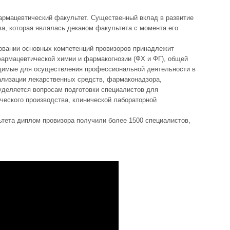
армацевтический факультет. Существенный вклад в развитие
а, которая являлась деканом факультета с момента его
овании основных компетенций провизоров принадлежит
армацевтической химии и фармакогнозии (ФХ и ФГ), общей
ходимые для осуществления профессиональной деятельности в
еализации лекарственных средств, фармаконадзора,
уделяется вопросам подготовки специалистов для
еского производства, клинической лабораторной
ьтета диплом провизора получили более 1500 специалистов,