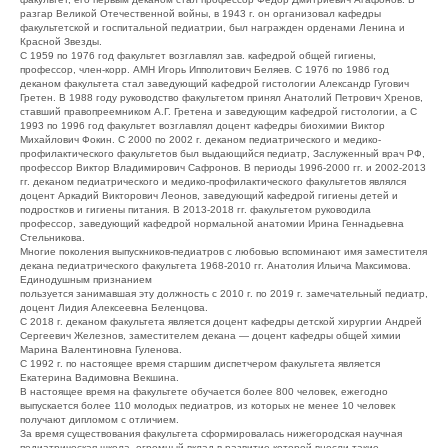
разгар Великой Отечественной войны, в 1943 г. он организовал кафедры
факультетской и госпитальной педиатрии, был награжден орденами Ленина и
Красной Звезды.
С 1959 по 1976 год факультет возглавлял зав. кафедрой общей гигиены,
профессор, член-корр. АМН Игорь Ипполитович Беляев. С 1976 по 1986 год
деканом факультета стал заведующий кафедрой гистологии Александр Гугович
Гретен. В 1988 году руководство факультетом принял Анатолий Петрович Хренов,
ставший правопреемником А.Г. Гретена и заведующим кафедрой гистологии, а С
1993 по 1996 год факультет возглавлял доцент кафедры биохимии Виктор
Михайлович Фокин. С 2000 по 2002 г. деканом педиатрического и медико-
профилактического факультетов был выдающийся педиатр, Заслуженный врач РФ,
профессор Виктор Владимирович Сафронов. В периоды 1996-2000 гг. и 2002-2013
гг. деканом педиатрического и медико-профилактического факультетов являлся
доцент Аркадий Викторович Леонов, заведующий кафедрой гигиены детей и
подростков и гигиены питания. В 2013-2018 гг. факультетом руководила
профессор, заведующий кафедрой нормальной анатомии Ирина Геннадьевна
Стельникова.
Многие поколения выпускников-педиатров с любовью вспоминают имя заместителя
декана педиатрического факультета 1968-2010 гг. Анатолия Ильича Максимова.
Единодушным признанием
пользуется занимавшая эту должность с 2010 г. по 2019 г. замечательный педиатр,
доцент Лидия Алексеевна Беленцова.
С 2018 г. деканом факультета является доцент кафедры детской хирургии Андрей
Сергеевич Железнов, заместителем декана — доцент кафедры общей химии
Марина Валентиновна Гуленова.
С 1992 г. по настоящее время старшим диспетчером факультета является
Екатерина Вадимовна Векшина.
В настоящее время на факультете обучается более 800 человек, ежегодно
выпускается более 110 молодых педиатров, из которых не менее 10 человек
получают дипломом с отличием.
За время существования факультета сформировалась нижегородская научная
педиатрическая школа, огромный вклад в развитие которой внесли такие