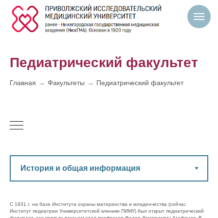
Педиатрический факультет
Главная
→
Факультеты
→
Педиатрический факультет
С 1931 г. на базе Института охраны материнства и младенчества (сейчас
Институт педиатрии Университетской клиники ПИМУ) был открыт педиатрический
факультет, его первым деканом стал профессор Федор Дмитриевич Агафонов. В