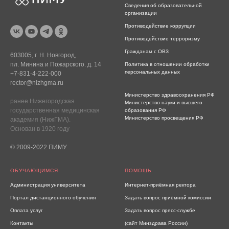
Сведения об образовательной
организации
Противодействие коррупции
Противодействие терроризму
Гражданам с ОВЗ
603005, г. Н. Новгород,
пл. Минина и Пожарского. д. 14
Политика в отношении обработки
персональных данных
+7-831-4-222-000
rector@nizhgma.ru
Министерство здравоохранения РФ
ранее Нижегородская
Министерство науки и высшего
государственная медицинская
образования РФ
Министерство просвещения РФ
академия (НижГМА).
Основан в 1920 году
© 2009-2022 ПИМУ
ОБУЧАЮЩИМСЯ
ПОМОЩЬ
Администрация университета
Интернет-приёмная ректора
Портал дистанционного обучения
Задать вопрос приёмной комиссии
Оплата услуг
Задать вопрос пресс-службе
Контакты
(сайт Минздрава России)