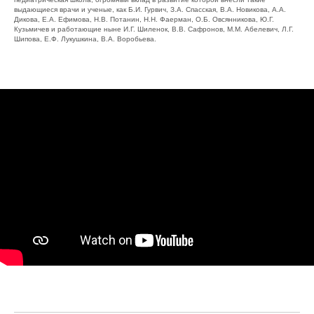
выдающиеся врачи и ученые, как Б.И. Гурвич, З.А. Спасская, В.А. Новикова, А.А.
Дикова, Е.А. Ефимова, Н.В. Потанин, Н.Н. Фаерман, О.Б. Овсянникова, Ю.Г.
Кузьмичев и работающие ныне И.Г. Шиленок, В.В. Сафронов, М.М. Абелевич, Л.Г.
Шипова, Е.Ф. Лукушкина, В.А. Воробьева.