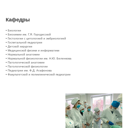
Кафедры
• Биологии
• Биохимии им. Г.Я. Городисской
• Гистологии с цитологией и эмбриологией
• Госпитальной педиатрии
• Детской хирургии
• Медицинской физики и информатики
• Нормальной анатомии
• Нормальной физиологии им. Н.Ю. Беленкова
• Патологической анатомии
• Патологической физиологии
• Педиатрии им. Ф.Д. Агафонова
• Факультетской и поликлинической педиатрии