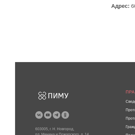
Адрес:
60
ПР
Свед
Прот
Прот
Граж
603005, г. Н. Новгород,
пл. Минина и Пожарского. д. 14