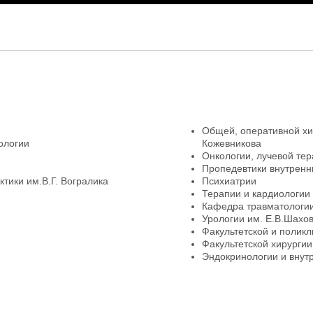
Общей, оперативной хи
ологии
Кожевникова
Онкологии, лучевой тер
Пропедевтики внутренн
тики им.В.Г. Вогралика
Психиатрии
Терапии и кардиологии
Кафедра травматологии
Урологии им. Е.В.Шахо
Факультетской и полик
Факультетской хирургии
Эндокринологии и внут