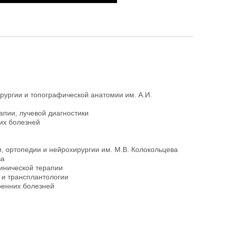
рургии и топографической анатомии им. А.И.
апии, лучевой диагностики
их болезней
, ортопедии и нейрохирургии им. М.В. Колокольцева
ва
линической терапии
 и трансплантологии
ренних болезней