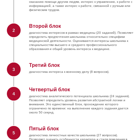
оказанию помощи другим людям, интерес к управлению, к работе с
информацией, а также интерес к работе, связанной с ручным или
физическим трудом.
Второй блок
2
диагностика интересов в рамках медицины (20 заданий). Позволяет
определить предпочтения школьника относительно специфики
медицинской деятельности. Оцениваются интересы школьника к
специальностям высшего и среднего профессионального
образования и общий уровень интереса к медицине.
Третий блок
3
диагностика интереса к военному делу (8 вопросов).
Четвертый блок
4
диагностика аналитического потенциала школьника (24 задания).
Позволяет определить уровень развития абстрактной логики и
внимания. Это единственный блок, прохождение которого
ограничено по времени: на выполнение каждого задания дается
около 50 секунд.
Пятый блок
5
диагностика личностных качеств школьника (27 вопросов).
Позволяет оценить особенности характера и стиля поведения в