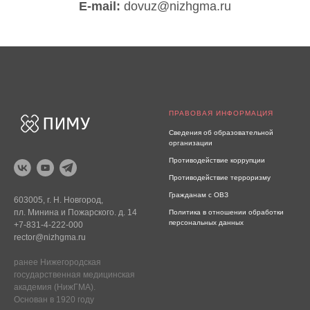
E-mail:
dovuz@nizhgma.ru
ПРАВОВАЯ ИНФОРМАЦИЯ
Сведения об образовательной
организации
Противодействие коррупции
Противодействие терроризму
Гражданам с ОВЗ
603005, г. Н. Новгород,
пл. Минина и Пожарского. д. 14
Политика в отношении обработки
персональных данных
+7-831-4-222-000
rector@nizhgma.ru
ранее Нижегородская
государственная медицинская
академия (НижГМА).
Основан в 1920 году