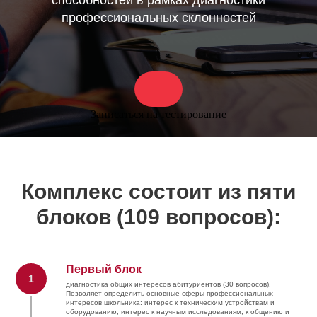
способностей в рамках диагностики
профессиональных склонностей
Записаться на тестирование
Комплекс состоит из пяти
блоков (109 вопросов):
Первый блок
1
диагностика общих интересов абитуриентов (30 вопросов).
Позволяет определить основные сферы профессиональных
интересов школьника: интерес к техническим устройствам и
оборудованию, интерес к научным исследованиям, к общению и