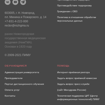
Противодействие терроризму
Гражданам с ОВЗ
603005, г. Н. Новгород,
пл. Минина и Пожарского. д. 14
Политика в отношении обработки
персональных данных
+7-831-4-222-000
rector@nizhgma.ru
ранее Нижегородская
государственная медицинская
академия (НижГМА).
Основан в 1920 году
© 2009-2021 ПИМУ
ОБУЧАЮЩИМСЯ
ПОМОЩЬ
Администрация университета
Интернет-приёмная ректора
Преподаватели
Задать вопрос приёмной комиссии
Портал дистанционного обучения
Задать вопрос пресс-службе
Оплата услуг
(сайт Минздрава России)
Контакты
Техническая поддержка ЦИТ (Центр
информационных технологий) ПИМУ