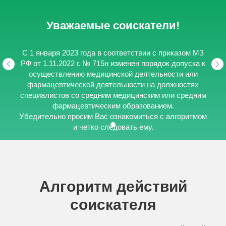
Уважаемые соискатели!
С 1 января 2023 года в соответствии с приказом МЗ
РФ от 1.11.2022 г. № 715н изменен порядок допуска к
осуществлению медицинской деятельности или
фармацевтической деятельности на должностях
специалистов со средним медицинским или средним
фармацевтическим образованием.
Убедительно просим Вас ознакомиться с алгоритмом
и четко следовать ему.
Все возникшие вопросы по работе комиссии следует
направлять на почту
pozdeevatv@inbox.ru
или обращаться по телефону 422-13-33 (добавочный
3720, 3721) в рабочее время.
Алгоритм действий
соискателя