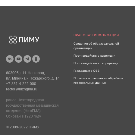
ПРАВОВАЯ ИНФОРМАЦИЯ
Сведения об образовательной
организации
Противодействие коррупции
Противодействие терроризму
Гражданам с ОВЗ
603005, г. Н. Новгород,
пл. Минина и Пожарского. д. 14
Политика в отношении обработки
персональных данных
+7-831-4-222-000
rector@nizhgma.ru
ранее Нижегородская
государственная медицинская
академия (НижГМА).
Основан в 1920 году
© 2009-2022 ПИМУ