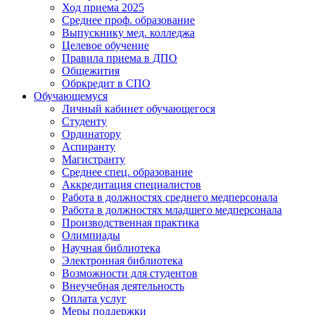
Ход приема 2025
Среднее проф. образование
Выпускнику мед. колледжа
Целевое обучение
Правила приема в ДПО
Общежития
Обркредит в СПО
Обучающемуся
Личный кабинет обучающегося
Студенту
Ординатору
Аспиранту
Магистранту
Среднее спец. образование
Аккредитация специалистов
Работа в должностях среднего медперсонала
Работа в должностях младшего медперсонала
Производственная практика
Олимпиады
Научная библиотека
Электронная библиотека
Возможности для студентов
Внеучебная деятельность
Оплата услуг
Меры поддержки