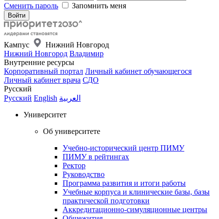
Сменить пароль
Запомнить меня
Кампус
Нижний Новгород
Нижний Новгород
Владимир
Внутренние ресурсы
Корпоративный портал
Личный кабинет обучающегося
Личный кабинет врача
СДО
Русский
Русский
English
العربية
Университет
Об университете
Учебно-исторический центр ПИМУ
ПИМУ в рейтингах
Ректор
Руководство
Программа развития и итоги работы
Учебные корпуса и клинические базы, базы
практической подготовки
Аккредитационно-симуляционные центры
Общежития