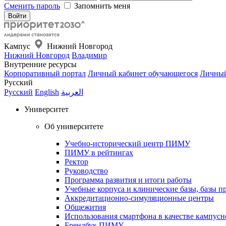
Сменить пароль
Запомнить меня
Кампус
Нижний Новгород
Нижний Новгород
Владимир
Внутренние ресурсы
Корпоративный портал
Личный кабинет обучающегося
Личный
Русский
Русский
English
العربية
Университет
Об университете
Учебно-исторический центр ПИМУ
ПИМУ в рейтингах
Ректор
Руководство
Программа развития и итоги работы
Учебные корпуса и клинические базы, базы п
Аккредитационно-симуляционные центры
Общежития
Использования смартфона в качестве кампусн
Брендбук ПИМУ