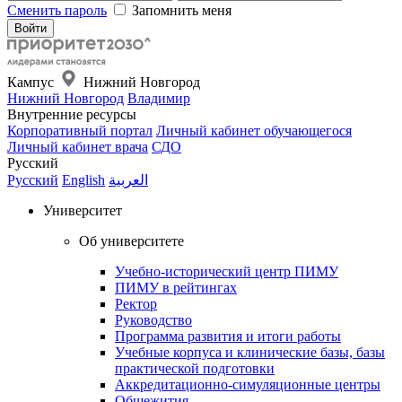
Сменить пароль
Запомнить меня
Кампус
Нижний Новгород
Нижний Новгород
Владимир
Внутренние ресурсы
Корпоративный портал
Личный кабинет обучающегося
Личный кабинет врача
СДО
Русский
Русский
English
العربية
Университет
Об университете
Учебно-исторический центр ПИМУ
ПИМУ в рейтингах
Ректор
Руководство
Программа развития и итоги работы
Учебные корпуса и клинические базы, базы
практической подготовки
Аккредитационно-симуляционные центры
Общежития