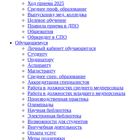
Ход приема 2025
Среднее проф. образование
Выпускнику мед. колледжа
Целевое обучение
Правила приема в ДПО
Общежития
Обркредит в СПО
Обучающемуся
Личный кабинет обучающегося
Студенту
Ординатору
Аспиранту
Магистранту
Среднее спец. образование
Аккредитация специалистов
Работа в должностях среднего медперсонала
Работа в должностях младшего медперсонала
Производственная практика
Олимпиады
Научная библиотека
Электронная библиотека
Возможности для студентов
Внеучебная деятельность
Оплата услуг
Меры поддержки