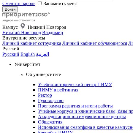
Сменить пароль
Запомнить меня
Кампус
Нижний Новгород
Нижний Новгород
Владимир
Внутренние ресурсы
Личный кабинет сотрудника
Личный кабинет обучающегося
Ли
Русский
Русский
English
العربية
Университет
Об университете
Учебно-исторический центр ПИМУ
ПИМУ в рейтингах
Ректор
Руководство
Программа развития и итоги работы
Учебные корпуса и клинические базы, базы п
Аккредитационно-симуляционные центры
Общежития
Использования смартфона в качестве кампусн
Брендбук ПИМУ