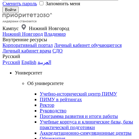
Сменить пароль
Запомнить меня
Кампус
Нижний Новгород
Нижний Новгород
Владимир
Внутренние ресурсы
Корпоративный портал
Личный кабинет обучающегося
Личный кабинет врача
СДО
Русский
Русский
English
العربية
Университет
Об университете
Учебно-исторический центр ПИМУ
ПИМУ в рейтингах
Ректор
Руководство
Программа развития и итоги работы
Учебные корпуса и клинические базы, базы
практической подготовки
Аккредитационно-симуляционные центры
Общежития